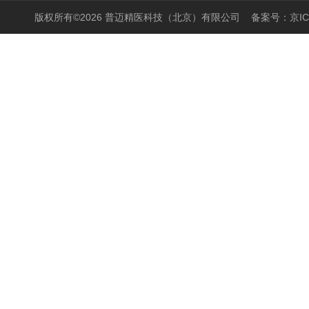
版权所有©2026 普迈精医科技（北京）有限公司
备案号：京ICP