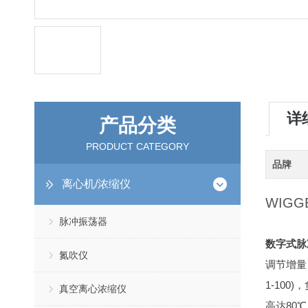
详
产品分类
PRODUCT CATEGORY
品牌
离心机/浓缩仪
WIGG
脉冲振荡器
数字式脉
氮吹仪
调节增量
1-100)
真空离心浓缩仪
高达80℃