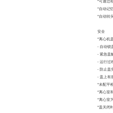
*可通过
*自动记
*自动转
安全
*离心机
- 自动
- 紧急
- 运行
- 防止
- 盖上
*未配平
*离心室
*离心室
*盖关闭