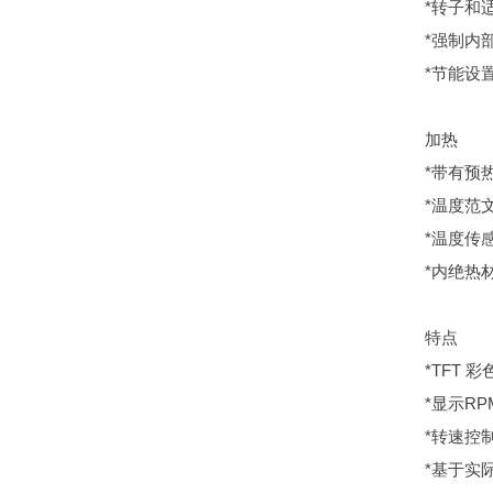
*转子和
*强制内
*节能设
加热
*带有预
*温度范文
*温度传
*内绝热
特点
*TFT
*显示R
*转速控制
*基于实